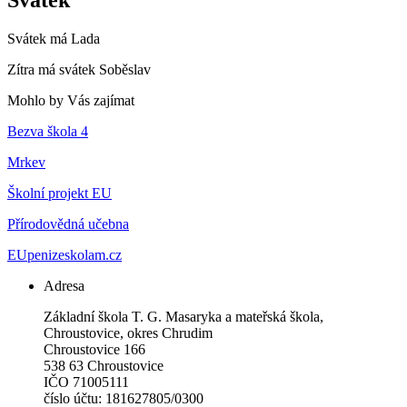
Svátek má
Lada
Zítra má svátek
Soběslav
Mohlo by Vás zajímat
Bezva škola 4
Mrkev
Školní projekt EU
Přírodovědná učebna
EUpenizeskolam.cz
Adresa
Základní škola T. G. Masaryka a mateřská škola,
Chroustovice, okres Chrudim
Chroustovice 166
538 63 Chroustovice
IČO 71005111
číslo účtu: 181627805/0300