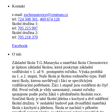
Kontakt
e-mail:
zschroustovice@centrum.cz
tel:
724 508 301
,
469 674 126
školní družina 1:
tel:
705 215 997
školní družina 2:
tel:
705 218 370
Facebook
O nás
Základní škola T.G.Masaryka a mateřská škola Chroustovice
je úplnou základní školou, která poskytuje základní
vzdělávání v 1. až 9. postupném ročníku. Výuka probíhá
na 1. a 2. stupni. Naše škola je školou rodinného typu. Patří
mezi školy, kterou navštěvují i žáci se specifickými
vzdělávacími potřebami. Žáci 1.stupně jsou rozděleni do čtyř
tříd. První ročník je vždy samostatný, ostatní ročníky
spojujeme podle počtu žáků v předmětném školním roce.
Součástí školy je také školní jídelna s kuchyní a dvě oddělení
školní družiny. V nedaleké budově pak dvoutřídní mateřská
škola s kuchyní a jídelnou. Škola se nachází v pěkném