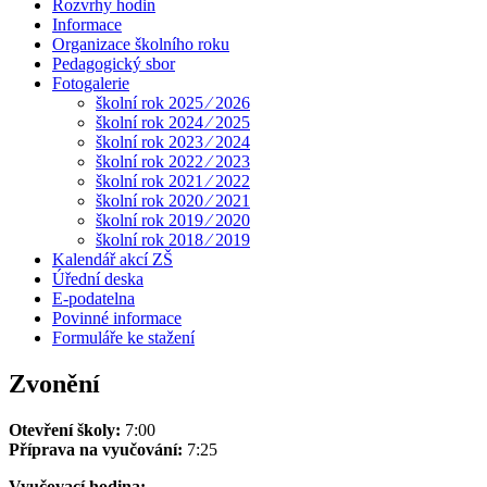
Rozvrhy hodin
Informace
Organizace školního roku
Pedagogický sbor
Fotogalerie
školní rok 2025 ⁄ 2026
školní rok 2024 ⁄ 2025
školní rok 2023 ⁄ 2024
školní rok 2022 ⁄ 2023
školní rok 2021 ⁄ 2022
školní rok 2020 ⁄ 2021
školní rok 2019 ⁄ 2020
školní rok 2018 ⁄ 2019
Kalendář akcí ZŠ
Úřední deska
E-podatelna
Povinné informace
Formuláře ke stažení
Zvonění
Otevření školy:
7:00
Příprava na vyučování:
7:25
Vyučovací hodina: