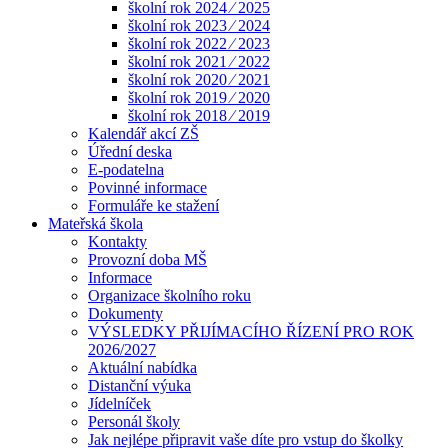
školní rok 2024 ⁄ 2025
školní rok 2023 ⁄ 2024
školní rok 2022 ⁄ 2023
školní rok 2021 ⁄ 2022
školní rok 2020 ⁄ 2021
školní rok 2019 ⁄ 2020
školní rok 2018 ⁄ 2019
Kalendář akcí ZŠ
Úřední deska
E-podatelna
Povinné informace
Formuláře ke stažení
Mateřská škola
Kontakty
Provozní doba MŠ
Informace
Organizace školního roku
Dokumenty
VÝSLEDKY PŘIJÍMACÍHO ŘÍZENÍ PRO ROK
2026/2027
Aktuální nabídka
Distanční výuka
Jídelníček
Personál školy
Jak nejlépe připravit vaše díte pro vstup do školky