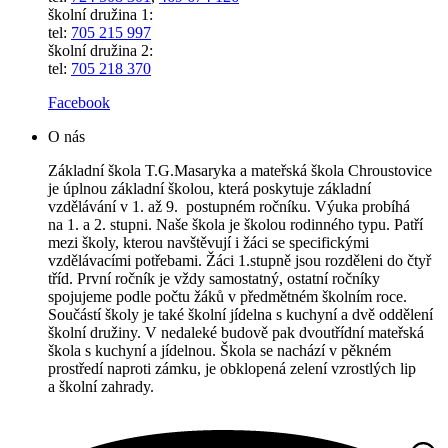
školní družina 1:
tel:
705 215 997
školní družina 2:
tel:
705 218 370
Facebook
O nás
Základní škola T.G.Masaryka a mateřská škola Chroustovice
je úplnou základní školou, která poskytuje základní
vzdělávání v 1. až 9. postupném ročníku. Výuka probíhá
na 1. a 2. stupni. Naše škola je školou rodinného typu. Patří
mezi školy, kterou navštěvují i žáci se specifickými
vzdělávacími potřebami. Žáci 1.stupně jsou rozděleni do čtyř
tříd. První ročník je vždy samostatný, ostatní ročníky
spojujeme podle počtu žáků v předmětném školním roce.
Součástí školy je také školní jídelna s kuchyní a dvě oddělení
školní družiny. V nedaleké budově pak dvoutřídní mateřská
škola s kuchyní a jídelnou. Škola se nachází v pěkném
prostředí naproti zámku, je obklopená zelení vzrostlých lip
a školní zahrady.