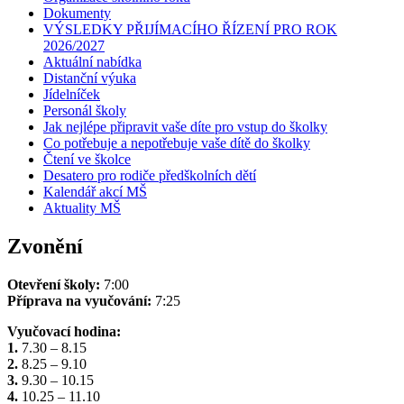
Dokumenty
VÝSLEDKY PŘIJÍMACÍHO ŘÍZENÍ PRO ROK
2026/2027
Aktuální nabídka
Distanční výuka
Jídelníček
Personál školy
Jak nejlépe připravit vaše díte pro vstup do školky
Co potřebuje a nepotřebuje vaše dítě do školky
Čtení ve školce
Desatero pro rodiče předškolních dětí
Kalendář akcí MŠ
Aktuality MŠ
Zvonění
Otevření školy:
7:00
Příprava na vyučování:
7:25
Vyučovací hodina:
1.
7.30 – 8.15
2.
8.25 – 9.10
3.
9.30 – 10.15
4.
10.25 – 11.10