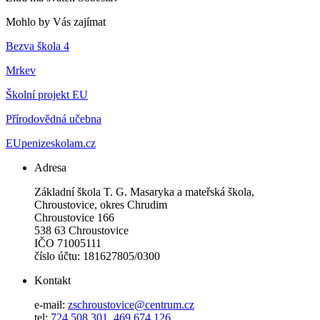
Mohlo by Vás zajímat
Bezva škola 4
Mrkev
Školní projekt EU
Přírodovědná učebna
EUpenizeskolam.cz
Adresa
Základní škola T. G. Masaryka a mateřská škola,
Chroustovice, okres Chrudim
Chroustovice 166
538 63 Chroustovice
IČO 71005111
číslo účtu: 181627805/0300
Kontakt
e-mail:
zschroustovice@centrum.cz
tel:
724 508 301
,
469 674 126