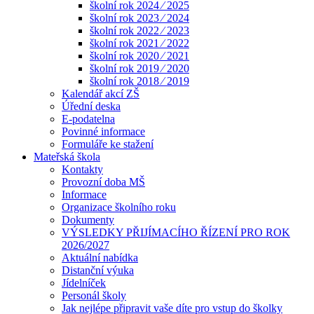
školní rok 2024 ⁄ 2025
školní rok 2023 ⁄ 2024
školní rok 2022 ⁄ 2023
školní rok 2021 ⁄ 2022
školní rok 2020 ⁄ 2021
školní rok 2019 ⁄ 2020
školní rok 2018 ⁄ 2019
Kalendář akcí ZŠ
Úřední deska
E-podatelna
Povinné informace
Formuláře ke stažení
Mateřská škola
Kontakty
Provozní doba MŠ
Informace
Organizace školního roku
Dokumenty
VÝSLEDKY PŘIJÍMACÍHO ŘÍZENÍ PRO ROK
2026/2027
Aktuální nabídka
Distanční výuka
Jídelníček
Personál školy
Jak nejlépe připravit vaše díte pro vstup do školky