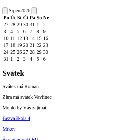
Srpen
2026
Po
Út
St
Čt
Pá
So
Ne
27
28
29
30
31
1
2
3
4
5
6
7
8
9
10
11
12
13
14
15
16
17
18
19
20
21
22
23
24
25
26
27
28
29
30
31
1
2
3
4
5
6
Svátek
Svátek má
Roman
Zítra má svátek
Vavřinec
Mohlo by Vás zajímat
Bezva škola 4
Mrkev
Školní projekt EU