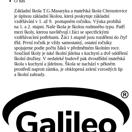
O nás
Základní škola T.G.Masaryka a mateřská škola Chroustovice
je úplnou základní školou, která poskytuje základní
vzdělávání v 1. až 9. postupném ročníku. Výuka probíhá
na 1. a 2. stupni. Naše škola je školou rodinného typu. Patří
mezi školy, kterou navštěvují i žáci se specifickými
vzdělávacími potřebami. Žáci 1.stupně jsou rozděleni do čtyř
tříd. První ročník je vždy samostatný, ostatní ročníky
spojujeme podle počtu žáků v předmětném školním roce.
Součástí školy je také školní jídelna s kuchyní a dvě oddělení
školní družiny. V nedaleké budově pak dvoutřídní mateřská
škola s kuchyní a jídelnou. Škola se nachází v pěkném
prostředí naproti zámku, je obklopená zelení vzrostlých lip
a školní zahrady.