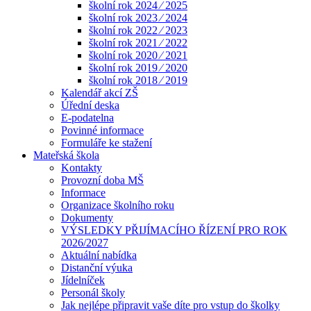
školní rok 2024 ⁄ 2025
školní rok 2023 ⁄ 2024
školní rok 2022 ⁄ 2023
školní rok 2021 ⁄ 2022
školní rok 2020 ⁄ 2021
školní rok 2019 ⁄ 2020
školní rok 2018 ⁄ 2019
Kalendář akcí ZŠ
Úřední deska
E-podatelna
Povinné informace
Formuláře ke stažení
Mateřská škola
Kontakty
Provozní doba MŠ
Informace
Organizace školního roku
Dokumenty
VÝSLEDKY PŘIJÍMACÍHO ŘÍZENÍ PRO ROK
2026/2027
Aktuální nabídka
Distanční výuka
Jídelníček
Personál školy
Jak nejlépe připravit vaše díte pro vstup do školky