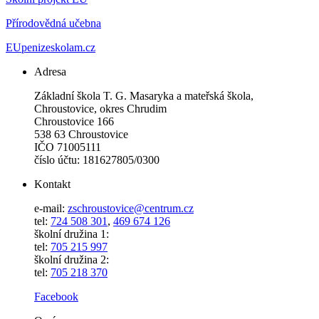
Přírodovědná učebna
EUpenizeskolam.cz
Adresa
Základní škola T. G. Masaryka a mateřská škola,
Chroustovice, okres Chrudim
Chroustovice 166
538 63 Chroustovice
IČO 71005111
číslo účtu: 181627805/0300
Kontakt
e-mail:
zschroustovice@centrum.cz
tel:
724 508 301
,
469 674 126
školní družina 1:
tel:
705 215 997
školní družina 2:
tel:
705 218 370
Facebook