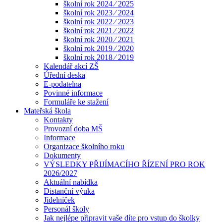
školní rok 2024 ⁄ 2025
školní rok 2023 ⁄ 2024
školní rok 2022 ⁄ 2023
školní rok 2021 ⁄ 2022
školní rok 2020 ⁄ 2021
školní rok 2019 ⁄ 2020
školní rok 2018 ⁄ 2019
Kalendář akcí ZŠ
Úřední deska
E-podatelna
Povinné informace
Formuláře ke stažení
Mateřská škola
Kontakty
Provozní doba MŠ
Informace
Organizace školního roku
Dokumenty
VÝSLEDKY PŘIJÍMACÍHO ŘÍZENÍ PRO ROK
2026/2027
Aktuální nabídka
Distanční výuka
Jídelníček
Personál školy
Jak nejlépe připravit vaše díte pro vstup do školky