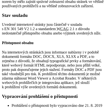
norem by mělo zajistit správné zobrazení obsahu stránek ve většině
používaných prohlížečů a na většině zobrazovacích zařízení.
Stav souladu
Uvedené internetové stránky jsou částečně v souladu
s EN 301 549 V2 1.2 a standardem
WCAG
2.1 z důvodu
nedostatečně přístupného obsahu anebo výjimek uvedených níže.
Přístupnost obsahu
Na internetových stránkách jsou informace nabízeny i v podobě
dokumentů formátu DOC, DOCX, XLS, XLSX a PDF, a to
zejména z důvodů, že obsahují typografické prvky a formátování,
které webový formát HTML nepodporuje, nebo jsou příliš velké,
proto pak doporučujeme jejich stažení. Formáty DOC a PDF jsou
také vhodnější pro tisk. K prohlížení těchto dokumentů je možné
zdarma stáhnout Word Viewer a Acrobat Reader. V některých
webových prohlížečích je integrována aplikace, jež slouží
k prohlížení výše uvedených formátů dokumentů.
Vypracování prohlášení o přístupnosti
Prohlášení o přístupnosti bylo vypracováno dne 21. 8. 2019