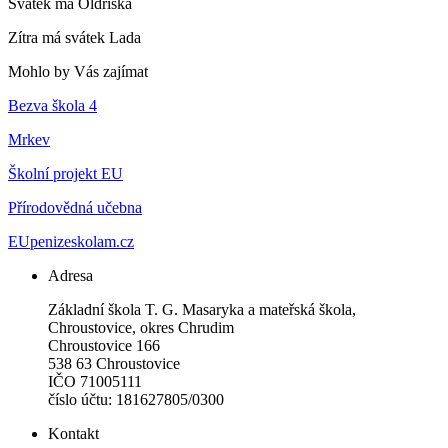
Svátek má
Oldřiška
Zítra má svátek
Lada
Mohlo by Vás zajímat
Bezva škola 4
Mrkev
Školní projekt EU
Přírodovědná učebna
EUpenizeskolam.cz
Adresa
Základní škola T. G. Masaryka a mateřská škola,
Chroustovice, okres Chrudim
Chroustovice 166
538 63 Chroustovice
IČO 71005111
číslo účtu: 181627805/0300
Kontakt