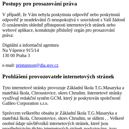
Postupy pro prosazování práva
V případě, že Vám nebyla poskytnuta odpověď nebo poskytnutá
odpověď je neadekvátní či neuspokojivá v souvislosti s Vaší žádostí
či oznámením ohledně přístupnosti internetových stránek nebo
webové aplikace, kontaktujte příslušný orgán pro prosazování
práva:
Digitální a informační agentura
Na Vápence 915/14
130 00 Praha 3
e-mail:
pristupnost@dia.gov.cz
Prohlášení provozovatele internetových stránek
Tyto internetové stránky provozuje Základní škola T.G.Masaryka a
mateřská škola, Chroustovice, okres Chrudim. Internetové stránky
využívají redakční systém GCM, který je poskytován společností
Galileo Corporation s.r.o.
Správcem veškerého obsahu je Základní škola T.G.Masaryka a
mateřská škola, Chroustovice, okres Chrudim, se sídlem , . Veškeré
osobní údaje návštěvníků internetových stránek, které jsou
prostřednictvím těchto internetových stránek poskytovány, jsou