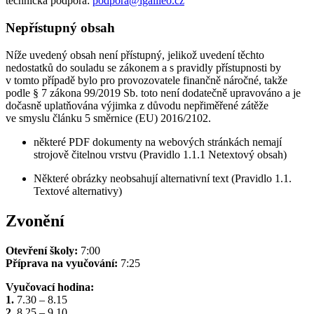
technická podpora:
podpora@igalileo.cz
Nepřístupný obsah
Níže uvedený obsah není přístupný, jelikož uvedení těchto
nedostatků do souladu se zákonem a s pravidly přístupnosti by
v tomto případě bylo pro provozovatele finančně náročné, takže
podle § 7 zákona 99/2019 Sb. toto není dodatečně upravováno a je
dočasně uplatňována výjimka z důvodu nepřiměřené zátěže
ve smyslu článku 5 směrnice (EU) 2016/2102.
některé PDF dokumenty na webových stránkách nemají
strojově čitelnou vrstvu (Pravidlo 1.1.1 Netextový obsah)
Některé obrázky neobsahují alternativní text (Pravidlo 1.1.
Textové alternativy)
Zvonění
Otevření školy:
7:00
Příprava na vyučování:
7:25
Vyučovací hodina:
1.
7.30 – 8.15
2.
8.25 – 9.10