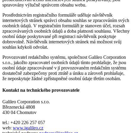
spravovány výlučně správcem obsahu webu.
Prostřednictvím registračního formuláře uděluje návštěvník
internetových stránek správci obsahu souhlas se zpracováním svých
osobních údajů. V registračním formuláři je stanoven účel, rozsah
zpracovávaných osobních údajů a doba platnosti souhlasu. Všechny
osobní údaje poskytované při registraci návštěvník poskytuje
dobrovolně. Návštěvník internetových stránek má možnost svůj
souhlas kdykoli odvolat.
Provozovatel redakčního systému, společnost Galileo Corporation
s.r.o., jakožto zpracovatel osobních údajů tímto prohlašuje, že jsou
osobní údaje zpracovávané v jí provozovaném redakčním systému
dostatečně zabezpečeny proti ztrátě a úniku a zároveň prohlašuje,
že neposkytuje žádné zpřístupněné osobní údaje třetím osobám.
Kontakt na technického provozovatele
Galileo Corporation s.r.o.
Březenecká 4808
430 04 Chomutov
tel.: +420 226 257 057
web:
www.igalileo.cz