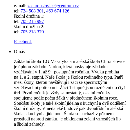
e-mail:
zschroustovice@centrum.cz
tel:
724 508 301
,
469 674 126
školní družina 1:
tel:
705 215 997
školní družina 2:
tel:
705 218 370
Facebook
O nás
Základní škola T.G.Masaryka a mateřská škola Chroustovice
je úplnou základní školou, která poskytuje základní
vzdělávání v 1. až 9. postupném ročníku. Výuka probíhá
na 1. a 2. stupni. Naše škola je školou rodinného typu. Patří
mezi školy, kterou navštěvují i žáci se specifickými
vzdělávacími potřebami. Žáci 1.stupně jsou rozděleni do čtyř
tříd. První ročník je vždy samostatný, ostatní ročníky
spojujeme podle počtu žáků v předmětném školním roce.
Součástí školy je také školní jídelna s kuchyní a dvě oddělení
školní družiny. V nedaleké budově pak dvoutřídní mateřská
škola s kuchyní a jídelnou. Škola se nachází v pěkném
prostředí naproti zámku, je obklopená zelení vzrostlých lip
a školní zahrady.