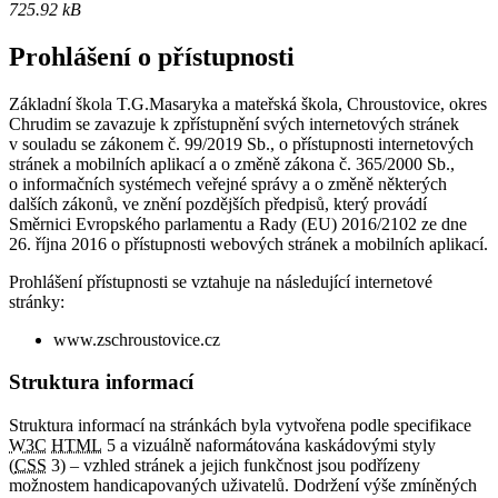
725.92 kB
Prohlášení o přístupnosti
Základní škola T.G.Masaryka a mateřská škola, Chroustovice, okres
Chrudim se zavazuje k zpřístupnění svých internetových stránek
v souladu se zákonem č. 99/2019 Sb., o přístupnosti internetových
stránek a mobilních aplikací a o změně zákona č. 365/2000 Sb.,
o informačních systémech veřejné správy a o změně některých
dalších zákonů, ve znění pozdějších předpisů, který provádí
Směrnici Evropského parlamentu a Rady (EU) 2016/2102 ze dne
26. října 2016 o přístupnosti webových stránek a mobilních aplikací.
Prohlášení přístupnosti se vztahuje na následující internetové
stránky:
www.zschroustovice.cz
Struktura informací
Struktura informací na stránkách byla vytvořena podle specifikace
W3C
HTML
5 a vizuálně naformátována kaskádovými styly
(
CSS
3) – vzhled stránek a jejich funkčnost jsou podřízeny
možnostem handicapovaných uživatelů. Dodržení výše zmíněných