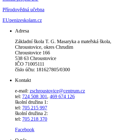
Přírodovědná učebna
EUpenizeskolam.cz
Adresa
Základní škola T. G. Masaryka a mateřská škola,
Chroustovice, okres Chrudim
Chroustovice 166
538 63 Chroustovice
IČO 71005111
číslo účtu: 181627805/0300
Kontakt
e-mail:
zschroustovice@centrum.cz
tel:
724 508 301
,
469 674 126
školní družina 1:
tel:
705 215 997
školní družina 2:
tel:
705 218 370
Facebook