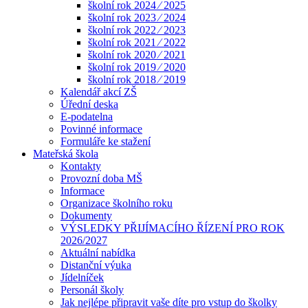
školní rok 2024 ⁄ 2025
školní rok 2023 ⁄ 2024
školní rok 2022 ⁄ 2023
školní rok 2021 ⁄ 2022
školní rok 2020 ⁄ 2021
školní rok 2019 ⁄ 2020
školní rok 2018 ⁄ 2019
Kalendář akcí ZŠ
Úřední deska
E-podatelna
Povinné informace
Formuláře ke stažení
Mateřská škola
Kontakty
Provozní doba MŠ
Informace
Organizace školního roku
Dokumenty
VÝSLEDKY PŘIJÍMACÍHO ŘÍZENÍ PRO ROK
2026/2027
Aktuální nabídka
Distanční výuka
Jídelníček
Personál školy
Jak nejlépe připravit vaše díte pro vstup do školky