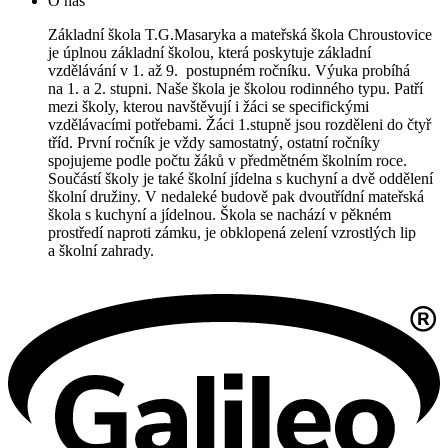
O nás
Základní škola T.G.Masaryka a mateřská škola Chroustovice
je úplnou základní školou, která poskytuje základní
vzdělávání v 1. až 9. postupném ročníku. Výuka probíhá
na 1. a 2. stupni. Naše škola je školou rodinného typu. Patří
mezi školy, kterou navštěvují i žáci se specifickými
vzdělávacími potřebami. Žáci 1.stupně jsou rozděleni do čtyř
tříd. První ročník je vždy samostatný, ostatní ročníky
spojujeme podle počtu žáků v předmětném školním roce.
Součástí školy je také školní jídelna s kuchyní a dvě oddělení
školní družiny. V nedaleké budově pak dvoutřídní mateřská
škola s kuchyní a jídelnou. Škola se nachází v pěkném
prostředí naproti zámku, je obklopená zelení vzrostlých lip
a školní zahrady.