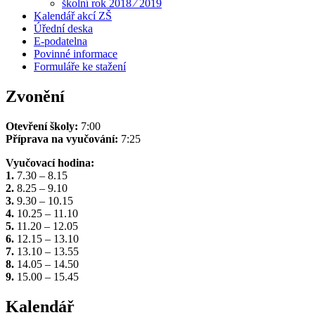
školní rok 2018 ⁄ 2019
Kalendář akcí ZŠ
Úřední deska
E-podatelna
Povinné informace
Formuláře ke stažení
Zvonění
Otevření školy:
7:00
Příprava na vyučování:
7:25
Vyučovací hodina:
1.
7.30 – 8.15
2.
8.25 – 9.10
3.
9.30 – 10.15
4.
10.25 – 11.10
5.
11.20 – 12.05
6.
12.15 – 13.10
7.
13.10 – 13.55
8.
14.05 – 14.50
9.
15.00 – 15.45
Kalendář