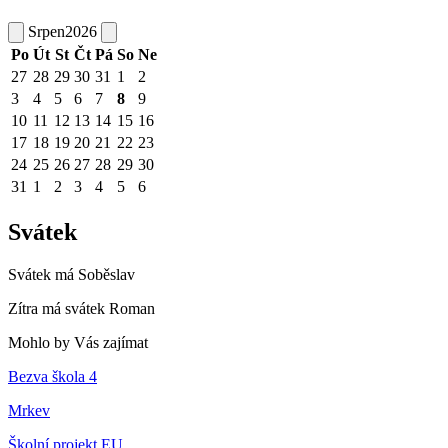
Srpen
2026
Po
Út
St
Čt
Pá
So
Ne
27
28
29
30
31
1
2
3
4
5
6
7
8
9
10
11
12
13
14
15
16
17
18
19
20
21
22
23
24
25
26
27
28
29
30
31
1
2
3
4
5
6
Svátek
Svátek má
Soběslav
Zítra má svátek
Roman
Mohlo by Vás zajímat
Bezva škola 4
Mrkev
Školní projekt EU