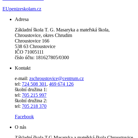
EUpenizeskolam.cz
Adresa
Základní škola T. G. Masaryka a mateřská škola,
Chroustovice, okres Chrudim
Chroustovice 166
538 63 Chroustovice
IČO 71005111
číslo účtu: 181627805/0300
Kontakt
e-mail:
zschroustovice@centrum.cz
tel:
724 508 301
,
469 674 126
školní družina 1:
tel:
705 215 997
školní družina 2:
tel:
705 218 370
Facebook
O nás
Základní škola T.G.Masaryka a mateřská škola Chroustovice