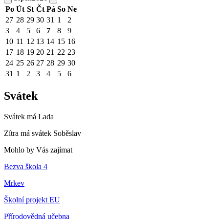
Po
Út
St
Čt
Pá
So
Ne
27
28
29
30
31
1
2
3
4
5
6
7
8
9
10
11
12
13
14
15
16
17
18
19
20
21
22
23
24
25
26
27
28
29
30
31
1
2
3
4
5
6
Svátek
Svátek má
Lada
Zítra má svátek
Soběslav
Mohlo by Vás zajímat
Bezva škola 4
Mrkev
Školní projekt EU
Přírodovědná učebna