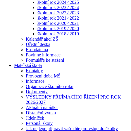
školní rok 2024 ⁄ 2025
školní rok 2023 ⁄ 2024
školní rok 2022 ⁄ 2023
školní rok 2021 ⁄ 2022
školní rok 2020 ⁄ 2021
školní rok 2019 ⁄ 2020
školní rok 2018 ⁄ 2019
Kalendář akcí ZŠ
Úřední deska
E-podatelna
Povinné informace
Formuláře ke stažení
Mateřská škola
Kontakty
Provozní doba MŠ
Informace
Organizace školního roku
Dokumenty
VÝSLEDKY PŘIJÍMACÍHO ŘÍZENÍ PRO ROK
2026/2027
Aktuální nabídka
Distanční výuka
Jídelníček
Personál školy
Jak nejlépe připravit vaše díte pro vstup do školky