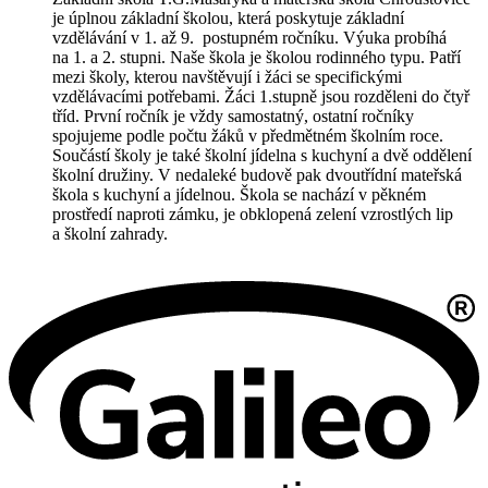
je úplnou základní školou, která poskytuje základní
vzdělávání v 1. až 9. postupném ročníku. Výuka probíhá
na 1. a 2. stupni. Naše škola je školou rodinného typu. Patří
mezi školy, kterou navštěvují i žáci se specifickými
vzdělávacími potřebami. Žáci 1.stupně jsou rozděleni do čtyř
tříd. První ročník je vždy samostatný, ostatní ročníky
spojujeme podle počtu žáků v předmětném školním roce.
Součástí školy je také školní jídelna s kuchyní a dvě oddělení
školní družiny. V nedaleké budově pak dvoutřídní mateřská
škola s kuchyní a jídelnou. Škola se nachází v pěkném
prostředí naproti zámku, je obklopená zelení vzrostlých lip
a školní zahrady.